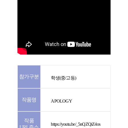
참가구분
학생(중/고등)
작품명
APOLOGY
작품
https://youtu.be/_5nQZQiZ4os
URL주소