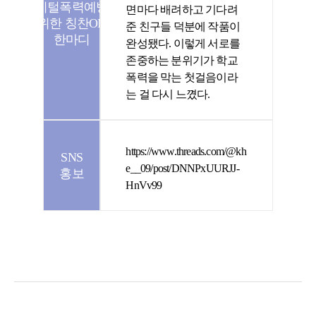
디지털폭력예방을
면마다 배려하고 기다려
위한 칭찬ON
준 친구들 덕분에 작품이
한마디
완성됐다. 이렇게 서로를
존중하는 분위기가 학교
폭력을 막는 첫걸음이라
는 걸 다시 느꼈다.
https://www.threads.com/@kh
SNS
e__09/post/DNNPxUURJJ-
홍보
HnVv99