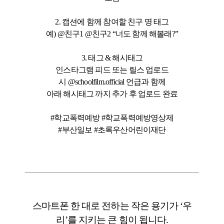
2.
캡션에 함께 참여할 친구
명
태그
예)
@친구1 @친구2 “너도 함께 해볼래?”
3. 태그 & 해시태그
인스타그램 피드 또는 릴스 업로드
시
@schoolfilm.official
언급과 함께
아래 해시태그 까지 추가 후 업로드 완료
#
학교폭력예방
#학교폭력예방영상제
#
부산일보
#초록우산어린이재단
스마트폰 한 대로 전하는
작은 용기
가 ‘우
리’를 지키는
큰 힘
이 됩니다.