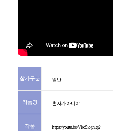
참가구분
일반
작품명
혼자가 아니야
작품
https://youtu.be/Vko5iognitg?