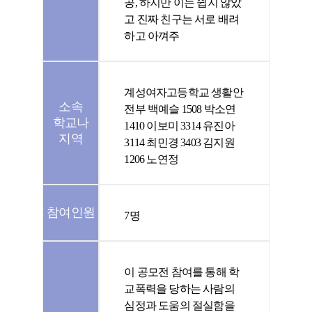
공, 하지만 이는 쉽지 않았
고 진짜 친구는 서로 배려
하고 아껴주
계성여자고등학교 생활안
소속
전부 백예슬 1508 박소연
학교나
1410 이보미 3314 유진아
지역
3114 최민경 3403 김지원
1206 노연정
참여인원
7명
이 공모전 참여를 통해 학
교폭력을 당하는 사람의
심정과 도움의 절실함을