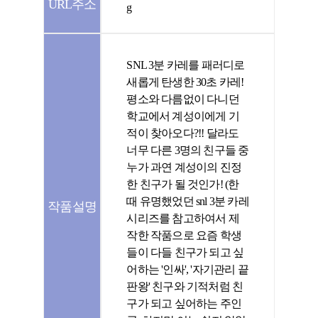
URL주소
g
SNL 3분 카레를 패러디로
새롭게 탄생한 30초 카레!
평소와 다름없이 다니던
학교에서 계성이에게 기
적이 찾아오다?!! 달라도
너무 다른 3명의 친구들 중
누가 과연 계성이의 진정
한 친구가 될 것인가! (한
때 유명했었던 snl 3분 카레
작품설명
시리즈를 참고하여서 제
작한 작품으로 요즘 학생
들이 다들 친구가 되고 싶
어하는 '인싸', '자기관리 끝
판왕' 친구와 기적처럼 친
구가 되고 싶어하는 주인