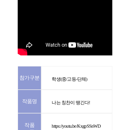
참가구분
학생(중/고등-단체)
작품명
나는 칭찬이 땡긴다!
작품
https://youtu.be/KxgpSSnWD