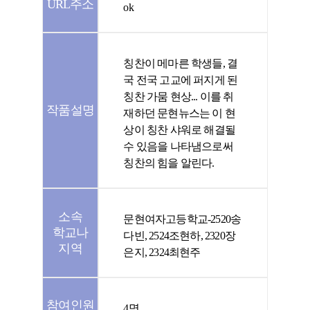
URL주소
ok
칭찬이 메마른 학생들, 결
국 전국 고교에 퍼지게 된
칭찬 가뭄 현상... 이를 취
작품설명
재하던 문현뉴스는 이 현
상이 칭찬 샤워로 해결될
수 있음을 나타냄으로써
칭찬의 힘을 알린다.
소속
문현여자고등학교-2520송
학교나
다빈, 2524조현하, 2320장
지역
은지, 2324최현주
참여인원
4명