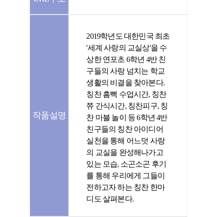
2019학년도 대한민국 최초
'세계 사랑의 교실상'을 수
상한 연포초 6학년 4반 친
구들의 사랑 넘치는 학교
생활의 비결을 찾아본다.
칭찬 흠뻑 수업시간, 칭찬
쮸 간식시간, 칭찬피구, 칭
작품설명
찬 마블 놀이 등 6학년 4반
친구들의 칭찬 아이디어
실천을 통해 어느덧 사랑
의 교실을 완성해나가고
있는 모습, 소곤소곤 후기
를 통해 우리에게 그들이
전하고자 하는 칭찬 한마
디도 살펴본다.