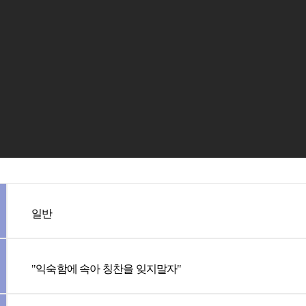
일반
"익숙함에 속아 칭찬을 잊지말자"