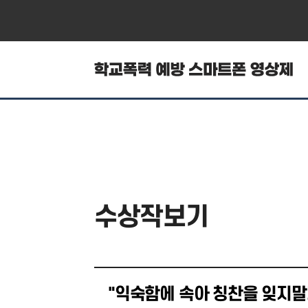
수상작보기
"익숙함에 속아 칭찬을 잊지말