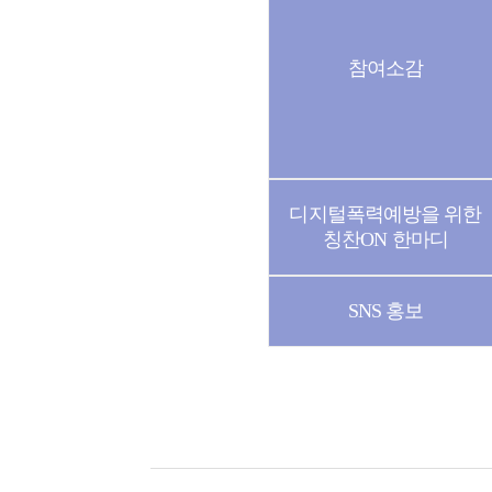
참여소감
디지털폭력예방을 위한
칭찬ON 한마디
SNS 홍보