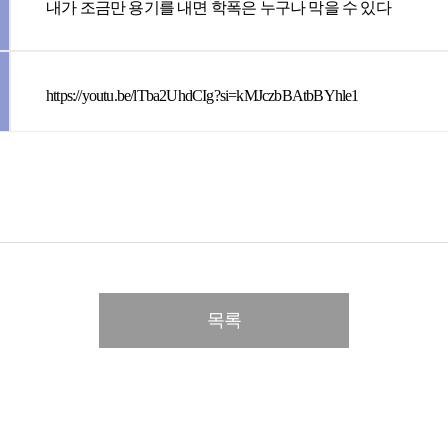
내가 조금만 용기를 내면 학폭은 누구나 막을 수 있다
https://youtu.be/lTba2UhdCIg?si=kMJczbBAtbBYhle1
목록